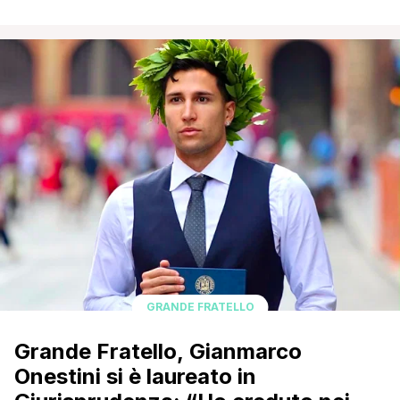
perché sta vivendo un momento molto difficile e sta mal
sopportando la sovraesposizione. Ci stiamo riferendo a
Grazia Kendi, che all'interno del reality aveva iniziato una
conoscenza con Mattia Scudieri col quale poi, una volta
fuori dal programma aveva [']
GRANDE FRATELLO
Grande Fratello, Gianmarco
Onestini si è laureato in