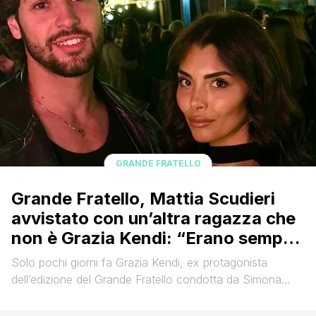
GRANDE FRATELLO
Grande Fratello, Mattia Scudieri
avvistato con un’altra ragazza che
non è Grazia Kendi: “Erano sempre
insieme”, le segnalazioni
Solo pochi giorni fa Grazia Kendi, ex protagonista
dell’edizione del Grande Fratello condotta da Simona
Ventura, aveva annunciato di volersi allontanare dai
social. Attraverso una lunga storia pubblicata su