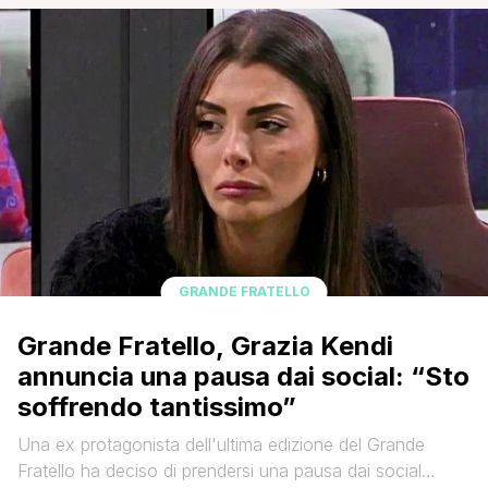
Instagram, l’ex gieffina aveva raccontato di stare
attraversando un periodo particolarmente delicato,
spiegando di essere profondamente provata
dall’esposizione mediatica e dai numerosi commenti
ricevuti sul web. [']
GRANDE FRATELLO
Grande Fratello, Grazia Kendi
annuncia una pausa dai social: “Sto
soffrendo tantissimo”
Una ex protagonista dell'ultima edizione del Grande
Fratello ha deciso di prendersi una pausa dai social