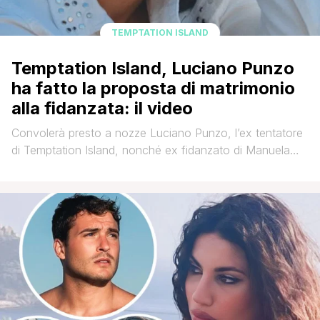
TEMPTATION ISLAND
Temptation Island, Luciano Punzo
ha fatto la proposta di matrimonio
alla fidanzata: il video
Convolerà presto a nozze Luciano Punzo, l’ex tentatore
di Temptation Island, nonché ex fidanzato di Manuela
Carriero. L’ex protagonista del reality dei sentimenti nella
giornata di Ferragosto ha fatto la proposta di matrimonio
alla sua fidanzata Sharon Sarnelli, la donna che è al suo
fianco da un paio di anni circa. La risposta della
fidanzata? [']