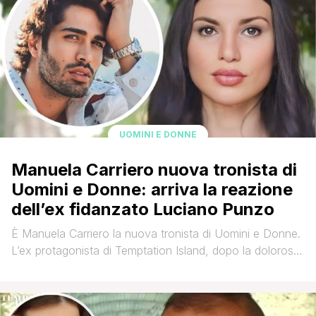
Nell'autunno [']
UOMINI E DONNE
Manuela Carriero nuova tronista di
Uomini e Donne: arriva la reazione
dell’ex fidanzato Luciano Punzo
È Manuela Carriero la nuova tronista di Uomini e Donne.
L’ex protagonista di Temptation Island, dopo la dolorosa
rottura con Luciano Punzo, ha deciso di rimettersi in
gioco cercando l’amore negli studi del dating show di
Maria De Filippi. Dopo l’annuncio ufficiale su Witty, era