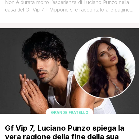
Non è durata molto l’esperienza di Luciano Punzo nella
casa del Gf Vip 7. Il Vippone si è raccontato alle pagine
del settimanale Novella 2000. Luciano ha parlato
dell’esperienza nel reality, e di come entrando “in
seconda battuta” non abbia instaurato sin da subito un
rapporto positivo con gli altri inquilini. Successivamente
però le cose [']
GRANDE FRATELLO
Gf Vip 7, Luciano Punzo spiega la
vera ragione della fine della sua