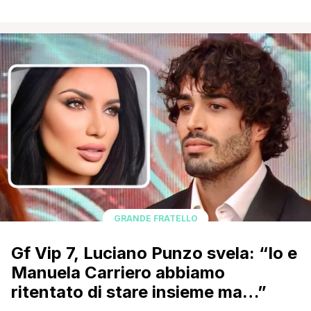
l'ex tentatore di Temptation Island Luciano Punzo.
Nonostante la sua permanenza nella Casa del reality
show sia durata solo poche settimane, il modello è stato
nel mirino delle critiche. Il motivo? In tanti hanno pensato
che si sia [']
GRANDE FRATELLO
Gf Vip 7, Luciano Punzo svela: “Io e
Manuela Carriero abbiamo
ritentato di stare insieme ma…”