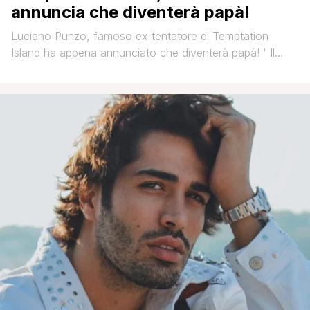
annuncia che diventerà papà!
Luciano Punzo, famoso ex tentatore di Temptation
Island ha appena annunciato che diventerà papà! ' Il
giovane si è fatto conoscere al grande pubblico quando,
nel 2020, partecipò a Pechino Express, in coppia con
Gennaro Lillio, partenopeo e modello come lui, nonché
ex concorrente del Grande Fratello. Insieme formarono
la coppia ribattezzata “Guaglioni”, ma uscirono [']