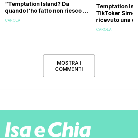
“Temptation Island? Da
Temptation Isla
quando l’ho fatto non riesco più
TikToker Simon
a guardarlo perché…”
ricevuto una di
CAROLA
D’Angelo”, il r
CAROLA
MOSTRA I
COMMENTI