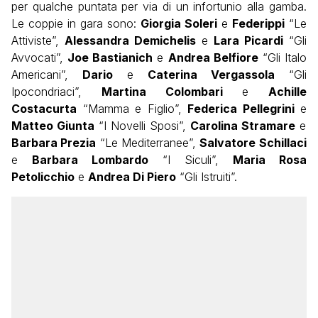
per qualche puntata per via di un infortunio alla gamba.
Le coppie in gara sono:
Giorgia Soleri
e
Federippi
“Le
Attiviste”,
Alessandra Demichelis
e
Lara Picardi
“Gli
Avvocati”,
Joe Bastianich
e
Andrea Belfiore
“Gli Italo
Americani”,
Dario
e
Caterina Vergassola
“Gli
Ipocondriaci”,
Martina Colombari
e
Achille
Costacurta
“Mamma e Figlio”,
Federica Pellegrini
e
Matteo Giunta
“I Novelli Sposi”,
Carolina Stramare
e
Barbara Prezia
“Le Mediterranee”,
Salvatore Schillaci
e
Barbara Lombardo
“I Siculi”,
Maria Rosa
Petolicchio
e
Andrea Di Piero
“Gli Istruiti”.