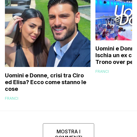
Uomini e Donne
Ischia un ex ca
Trono over per
documenti falsi
FRANCI
Uomini e Donne, crisi tra Ciro
ed Elisa? Ecco come stanno le
cose
FRANCI
MOSTRA I