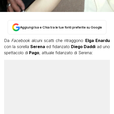
Aggiungi Isa e Chia tra le tue fonti preferite su Google
Da
Facebook
alcuni scatti che ritraggono
Elga Enardu
con la sorella
Serena
ed fidanzato
Diego Daddì
ad uno
spettacolo di
Pago
, attuale fidanzato di Serena: