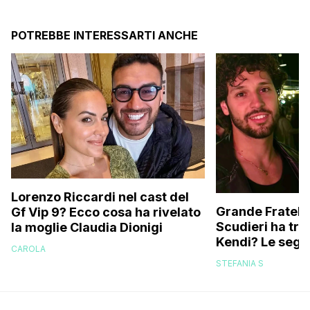
POTREBBE INTERESSARTI ANCHE
Lorenzo Riccardi nel cast del
Grande Fratello
Gf Vip 9? Ecco cosa ha rivelato
Scudieri ha tra
la moglie Claudia Dionigi
Kendi? Le segna
CAROLA
replica dell’ex 
STEFANIA S