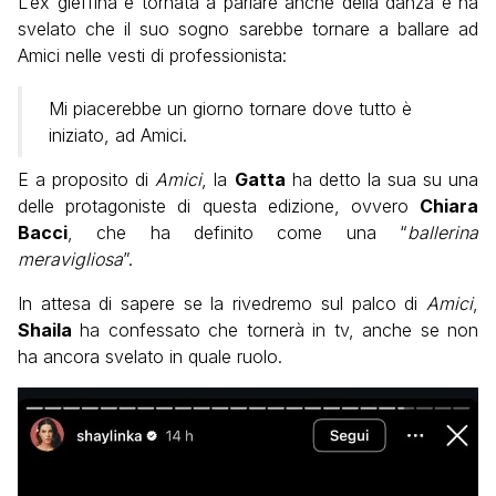
L’ex gieffina è tornata a parlare anche della danza e ha
svelato che il suo sogno sarebbe tornare a ballare ad
Amici nelle vesti di professionista:
Mi piacerebbe un giorno tornare dove tutto è
iniziato, ad Amici.
E a proposito di
Amici
, la
Gatta
ha detto la sua su una
delle protagoniste di questa edizione, ovvero
Chiara
Bacci
, che ha definito come una “
ballerina
meravigliosa
”.
In attesa di sapere se la rivedremo sul palco di
Amici
,
Shaila
ha confessato che tornerà in tv, anche se non
ha ancora svelato in quale ruolo.