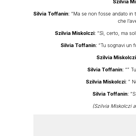
Szilvia M
Silvia Toffanin
: “Ma se non fosse andato in t
che l’av
Szilvia Miskolczi
: “Sì, certo, ma s
Silvia Toffanin
: “Tu sognavi un f
Szilvia Miskolczi
Silvia Toffanin
: “” T
Szilvia Miskolczi
: ” 
Silvia Toffanin
: “S
(Szilvia Miskolczi