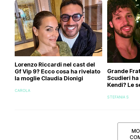
Lorenzo Riccardi nel cast del
Grande Frat
Gf Vip 9? Ecco cosa ha rivelato
Scudieri ha
la moglie Claudia Dionigi
Kendi? Le s
CAROLA
replica dell
STEFANIA S
MO
CO