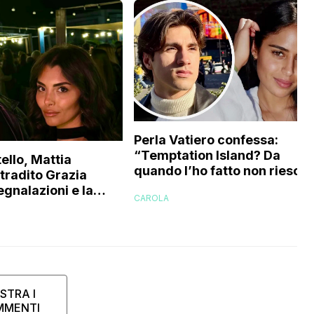
Perla Vatiero confessa:
“Temptation Island? Da
ello, Mattia
quando l’ho fatto non riesco 
 tradito Grazia
a guardarlo perché…”
egnalazioni e la
CAROLA
’ex gieffina
STRA I
MMENTI