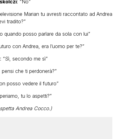
iskolczi
: “No”
elevisione Marian tu avresti raccontato ad Andrea
evi tradito?”
olo quando posso parlare da sola con lui”
uturo con Andrea, era l’uomo per te?”
: “Sì, secondo me sì”
u pensi che ti perdonerà?”
Non posso vedere il futuro”
periamo, tu lo aspetti?”
 aspetta Andrea Cocco.)