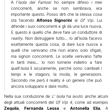
A l’
Isola dei Famosi
ho sempre difeso i miei
concorrenti, anche se non sembrava, era
importante questo. Posso dirti che la stessa cosa
sta facendo
Alfonso Signorini
al
Gf Vip
. Lui
difende i suoi concorrenti e gli dà una luce nuova.
E questo è quello che deve fare un conduttore di
reality
. Non distruggere tutto… Io all’Isola facevo
esattamente questa cosa, di dare luce nuova a
quelli che venivano che non erano solo sfigati,
ma signori concorrenti. Le scelte venivano fatte
in tanti mesi… Io non tornerei indietro a fare
quell’
Isola
lì sicuramente, perché sono cambiati i
tempi e le stagioni, la moda, le generazioni.
Secondo me però il reality è un genere che può
ancora svilupparsi e dare molto.
Nella sua conduzione de
L’ Isola
ha avuto anche alcuni
degli attuali concorrenti del
Gf Vip 4
, come ad esempio
Zequila
,
Fernanda Lessa
e
Antonella Elia
. A