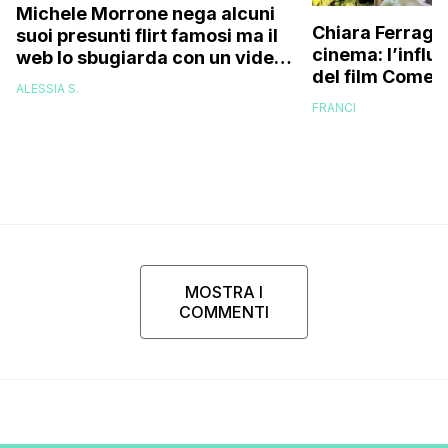
Michele Morrone nega alcuni
Chiara Ferragni
suoi presunti flirt famosi ma il
cinema: l’influ
web lo sbugiarda con un video
del film Come d
in particolare (c’entra Giulia
ALESSIA S.
Salemi!)
FRANCI
MOSTRA I
COMMENTI