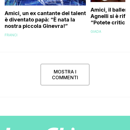
Amici, il balle
Amici, un ex cantante del talent
Agnelli si è rifa
è diventato papà: “È nata la
“Potete critic
nostra piccola Ginevra!”
volete ma…”
GIADA
FRANCI
MOSTRA I
COMMENTI