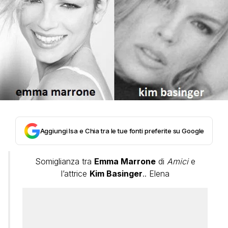
Aggiungi Isa e Chia tra le tue fonti preferite su Google
Somiglianza tra
Emma Marrone
di
Amici
e
l’attrice
Kim Basinger
.. Elena