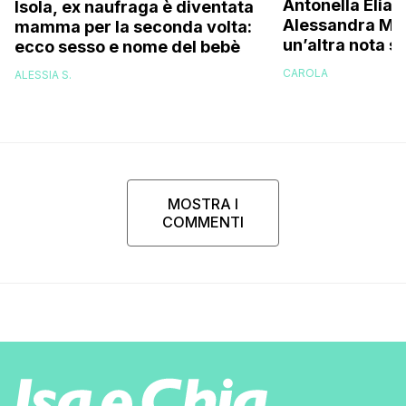
Antonella Elia 
Isola, ex naufraga è diventata
Alessandra Mus
mamma per la seconda volta:
un’altra nota s
ecco sesso e nome del bebè
una bella don
CAROLA
ALESSIA S.
brava!”
MOSTRA I
COMMENTI