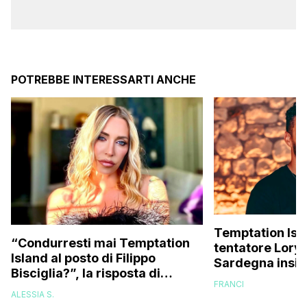
POTREBBE INTERESSARTI ANCHE
Temptation Islan
“Condurresti mai Temptation
tentatore Lory 
Island al posto di Filippo
Sardegna insie
Bisciglia?”, la risposta di
fidanzate (e no
FRANCI
Karina Cascella: “Andrei di
ALESSIA S.
corsa, l’unico problema è