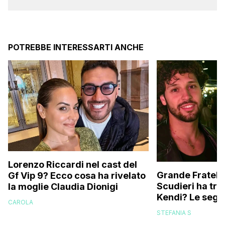
POTREBBE INTERESSARTI ANCHE
Lorenzo Riccardi nel cast del
Grande Fratello
Gf Vip 9? Ecco cosa ha rivelato
Scudieri ha tra
la moglie Claudia Dionigi
Kendi? Le segna
CAROLA
replica dell’ex 
STEFANIA S