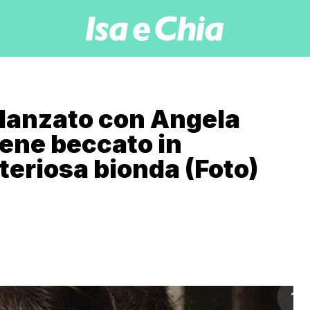
idanzato con Angela
iene beccato in
eriosa bionda (Foto)