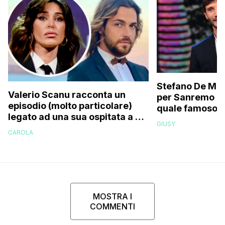
Stefano De Mart
Valerio Scanu racconta un
per Sanremo 2
episodio (molto particolare)
quale famoso c
legato ad una sua ospitata a Le
relativo entour
GIUSY
Iene mai andata in onda: “Belen
paparazzato
CAROLA
Rodriguez ha smesso di
rispondermi al telefono”
MOSTRA I
COMMENTI