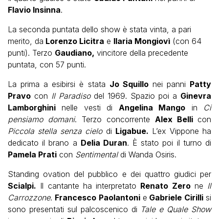
Flavio Insinna
.
La seconda puntata dello show è stata vinta, a pari
merito, da
Lorenzo Licitra
e
Ilaria Mongiovì
(con 64
punti). Terzo
Gaudiano,
vincitore della precedente
puntata, con 57 punti.
La prima a esibirsi è stata
Jo Squillo
nei panni
Patty
Pravo
con
Il Paradiso
del 1969. Spazio poi a
Ginevra
Lamborghini
nelle vesti di
Angelina Mango
in
Ci
pensiamo domani
. Terzo concorrente
Alex Belli
con
Piccola stella senza cielo
di
Ligabue.
L’ex Vippone ha
dedicato il brano a
Delia Duran
. È stato poi il turno di
Pamela Prati
con
Sentimental
di Wanda Osiris.
Standing ovation del pubblico e dei quattro giudici per
Scialpi.
Il cantante ha interpretato
Renato Zero
ne
Il
Carrozzone
.
Francesco Paolantoni
e
Gabriele Cirilli
si
sono presentati sul palcoscenico di
Tale e Quale Show