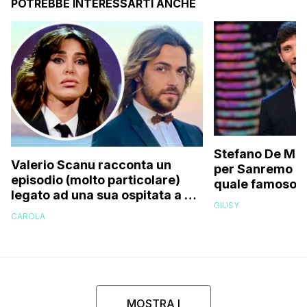
POTREBBE INTERESSARTI ANCHE
Stefano De Mart
Valerio Scanu racconta un
per Sanremo 2
episodio (molto particolare)
quale famoso c
legato ad una sua ospitata a Le
relativo entour
GIUSY
Iene mai andata in onda: “Belen
paparazzato
CAROLA
Rodriguez ha smesso di
rispondermi al telefono”
MOSTRA I