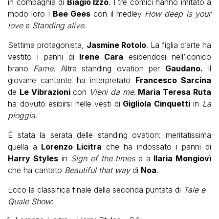
in compagnia di
Biagio Izzo
. I tre comici hanno imitato a
modo loro i
Bee Gees
con il medley
How deep is your
love
e
Standing alive
.
Settima protagonista,
Jasmine Rotolo
. La figlia d’arte ha
vestito i panni di
Irene Cara
esibendosi nell’iconico
brano
Fame.
Altra standing ovation per
Gaudano.
Il
giovane cantante ha interpretato
Francesco Sarcina
de
Le Vibrazioni
con
Vieni da me
.
Maria Teresa Ruta
ha dovuto esibirsi nelle vesti di
Gigliola Cinquetti
in
La
pioggia
.
È stata la serata delle standing ovation: meritatissima
quella a
Lorenzo Licitra
che ha indossato i panni di
Harry Styles
in
Sign of the times
e a
Ilaria Mongiovì
che ha cantato
Beautiful that way
di
Noa
.
Ecco la classifica finale della seconda puntata di
Tale e
Quale Show
: