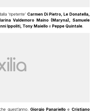
lla ‘ripetente’
Carmen Di Pietro, Le Donatella,
, Marina Valdemoro Maino (Maryna), Samuele
anni Ippoliti, Tony Maiello
e
Peppe Quintale
.
nche quest’anno,
Giorgio Panariello
e
Cristiano