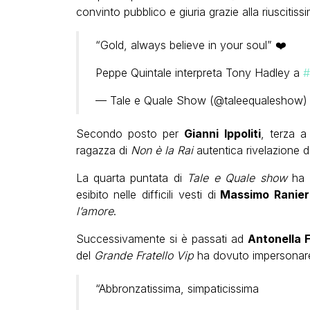
convinto pubblico e giuria grazie alla riuscitis
“Gold, always believe in your soul” ❤️‍
Peppe Quintale interpreta Tony Hadley a
#
— Tale e Quale Show (@taleequaleshow
Secondo posto per
Gianni Ippoliti
, terza a
ragazza di
Non è la Rai
autentica rivelazione 
La quarta puntata di
Tale e Quale show
ha 
esibito nelle difficili vesti di
Massimo Ranie
l’amore
.
Successivamente si è passati ad
Antonella F
del
Grande Fratello Vip
ha dovuto impersonar
“Abbronzatissima, simpaticissima