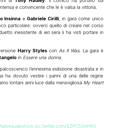
anni di
Tony Hadley
. Il comico ha portato sul
ntensa e convincente che le è valsa la vittoria.
io Insinna
e
Gabriele Cirilli
, in gara come unico
co particolare: ovvero quello di creare nel corso
 duetto inesistente di ieri sera li ha visti portare in
versione
Harry Styles
con
As It Was
. La gara è
tangelo
in
Essere una donna.
 palcoscenico l’ennesima esibizione disastrata e in
 ha dovuto vestire i panni di una delle regine
iamo lontani anni luce dalla meravigliosa
My Heart
#taleequaleshow
pic.twitter.com/EZPC5SAPKG