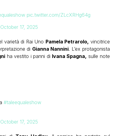
equaleshow
pic.twitter.com/ZLcXRHg64g
)
October 17, 2025
el varietà di Rai Uno
Pamela Petrarolo,
vincitrice
erpretazione di
Gianna Nannini
. L’ex protagonista
ni
ha vestito i panni di
Ivana Spagna,
sulle note
 a
#taleequaleshow
)
October 17, 2025