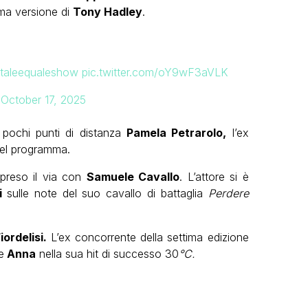
sima versione di
Tony Hadley
.
taleequaleshow
pic.twitter.com/oY9wF3aVLK
)
October 17, 2025
 pochi punti di distanza
Pamela Petrarolo,
l’ex
del programma.
preso il via con
Samuele Cavallo
. L’attore si è
ri
sulle note del suo cavallo di battaglia
Perdere
iordelisi.
L’ex concorrente della settima edizione
e
Anna
nella sua hit di successo 30
°C.