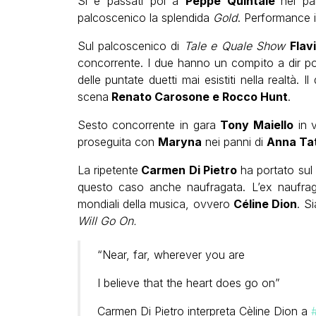
Si è passati poi a
Peppe Quintale
nei p
palcoscenico la splendida
Gold
. Performance i
Sul palcoscenico di
Tale e Quale Show
Flav
concorrente. I due hanno un compito a dir po
delle puntate duetti mai esistiti nella realtà. Il
scena
Renato Carosone e Rocco Hunt
.
Sesto concorrente in gara
Tony Maiello
in 
proseguita con
Maryna
nei panni di
Anna Ta
La ripetente
Carmen Di Pietro
ha portato sul
questo caso anche naufragata. L’ex naufraga
mondiali della musica, ovvero
Céline Dion
. S
Will Go On.
“Near, far, wherever you are
I believe that the heart does go on”
Carmen Di Pietro interpreta Cèline Dion a