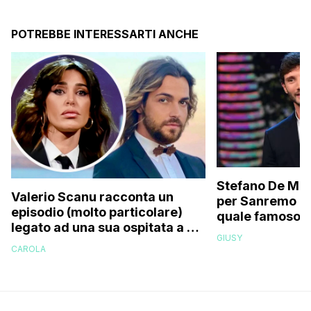
POTREBBE INTERESSARTI ANCHE
Stefano De Mart
Valerio Scanu racconta un
per Sanremo 2
episodio (molto particolare)
quale famoso c
legato ad una sua ospitata a Le
relativo entour
GIUSY
Iene mai andata in onda: “Belen
paparazzato
CAROLA
Rodriguez ha smesso di
rispondermi al telefono”