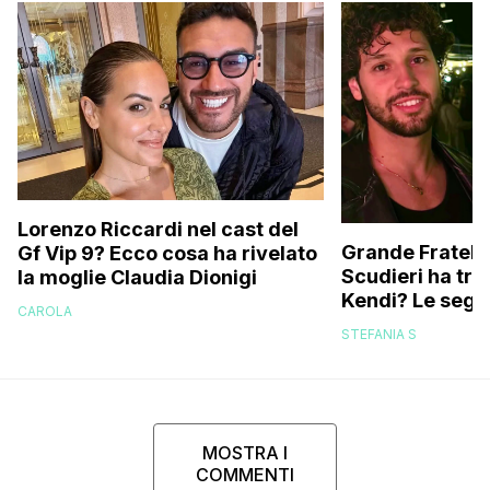
Lorenzo Riccardi nel cast del
Grande Fratello
Gf Vip 9? Ecco cosa ha rivelato
Scudieri ha tra
la moglie Claudia Dionigi
Kendi? Le segna
CAROLA
replica dell’ex 
STEFANIA S
MOSTRA I
COMMENTI