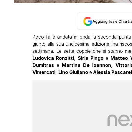
Aggiungi Isa e Chia tra
Poco fa è andata in onda la seconda punta
giunto alla sua undicesima edizione, ha risc
settimana. Le sette coppie che si stanno me
Ludovica Ronzitti
,
Siria Pingo
e
Matteo Vi
Dumitras
e
Martina De Ioannon
,
Vittor
Vimercati
,
Lino Giuliano
e
Alessia Pascarel