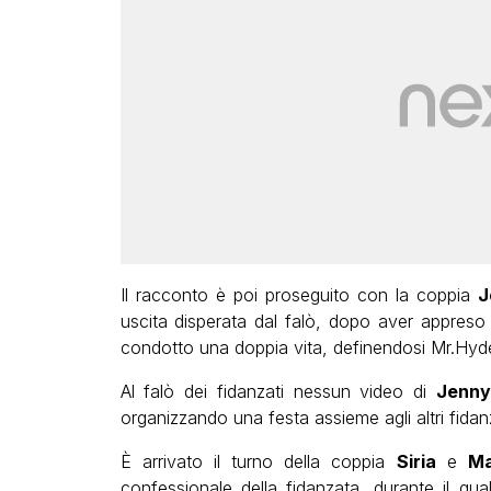
Il racconto è poi proseguito con la coppia
J
uscita disperata dal falò, dopo aver appreso
condotto una doppia vita, definendosi Mr.Hyd
Al falò dei fidanzati nessun video di
Jenny
organizzando una festa assieme agli altri fidanza
È arrivato il turno della coppia
Siria
e
Ma
confessionale della fidanzata, durante il qua