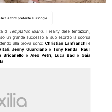
 le tue fonti preferite su Google
ta di
Temptation Island
. Il reality delle tentazioni,
osso un grande successo al suo esordio la scorsa
ttendo alla prova sono:
Christian Lanfranchi
e
tali
,
Jenny Guardiano
e
Tony Renda
,
Raul
ia Bricanello
e
Alex Petrì
,
Luca Bad
e
Gaia
la
.