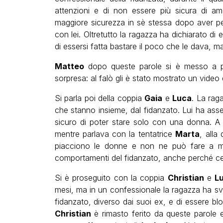
attenzioni e di non essere più sicura di a
maggiore sicurezza in sè stessa dopo aver p
con lei. Oltretutto la ragazza ha dichiarato di
di essersi fatta bastare il poco che le dava, m
Matteo
dopo queste parole si è messo a pi
sorpresa: al falò gli è stato mostrato un video
Si parla poi della coppia
Gaia
e
Luca
. La rag
che stanno insieme, dal fidanzato. Lui ha asse
sicuro di poter stare solo con una donna. 
mentre parlava con la tentatrice
Marta
, alla
piacciono le donne e non ne può fare a m
comportamenti del fidanzato, anche perché cerca
Si è proseguito con la coppia
Christian
e
L
mesi, ma in un confessionale la ragazza ha sve
fidanzato, diverso dai suoi ex, e di essere bl
Christian
è rimasto ferito da queste parole e