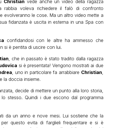
tu
Christian
vede anche un video della ragazza
a rabbia voleva richiedere il falò di confronto
e evolveranno le cose. Ma un altro video mette a
a sua fidanzata è uscita in esterna in una Spa con
ca
confidandosi con le altre ha ammesso che
si è pentita di uscire con lui.
tian
, che in passato è stato tradito dalla ragazza
udovica
si è presentata! Vengono mostrati ai due
ndrea
, uno in particolare fa arrabbiare
Christian
,
re la doccia insieme.
nzata, decide di mettere un punto alla loro storia,
 lo stesso. Quindi i due escono dal programma
zati da un anno e nove mesi. Lui sostiene che la
er questo evita di farglieli frequentare e si è