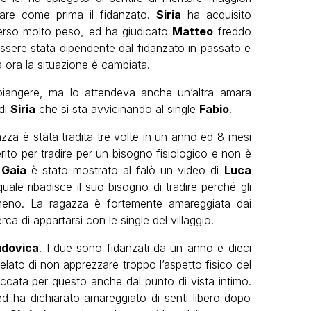
mare come prima il fidanzato.
Siria
ha acquisito
erso molto peso, ed ha giudicato
Matteo
freddo
 essere stata dipendente dal fidanzato in passato e
a ora la situazione è cambiata.
angere, ma lo attendeva anche un’altra amara
 di
Siria
che si sta avvicinando al single
Fabio
.
azza è stata tradita tre volte in un anno ed 8 mesi
rito per tradire per un bisogno fisiologico e non è
A
Gaia
è stato mostrato al falò un video di
Luca
 quale ribadisce il suo bisogno di tradire perché gli
eno. La ragazza è fortemente amareggiata dai
 di appartarsi con le single del villaggio.
udovica
. I due sono fidanzati da un anno e dieci
lato di non apprezzare troppo l’aspetto fisico del
occata per questo anche dal punto di vista intimo.
d ha dichiarato amareggiato di senti libero dopo