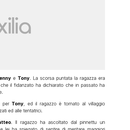
enny
e
Tony
. La scorsa puntata la ragazza era
 che il fidanzato ha dichiarato che in passato ha
e.
per
Tony
, ed il ragazzo è tornato al villaggio
ti ed alle tentatrici.
tteo
. Il ragazzo ha ascoltato dal pinnettu un
le lei ha spiegato di sentire di meritare maggiori