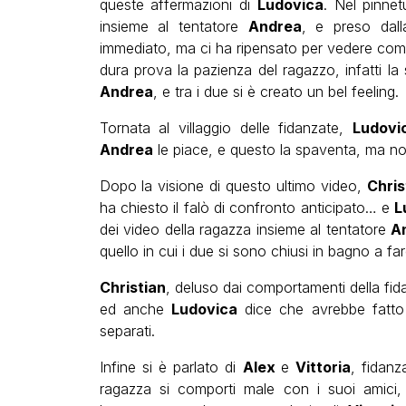
queste affermazioni di
Ludovica
. Nel pinne
insieme al tentatore
Andrea
, e preso dall
immediato, ma ci ha ripensato per vedere com
dura prova la pazienza del ragazzo, infatti l
Andrea
, e tra i due si è creato un bel feeling.
Tornata al villaggio delle fidanzate,
Ludovi
Andrea
le piace, e questo la spaventa, ma non 
Dopo la visione di questo ultimo video,
Chris
ha chiesto il falò di confronto anticipato… e
L
dei video della ragazza insieme al tentatore
A
quello in cui i due si sono chiusi in bagno a fa
Christian
, deluso dai comportamenti della fida
ed anche
Ludovica
dice che avrebbe fatto
separati.
Infine si è parlato di
Alex
e
Vittoria
, fidan
ragazza si comporti male con i suoi amici, p