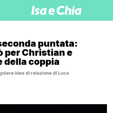
 seconda puntata:
ò per Christian e
 della coppia
golare idea di relazione di Luca