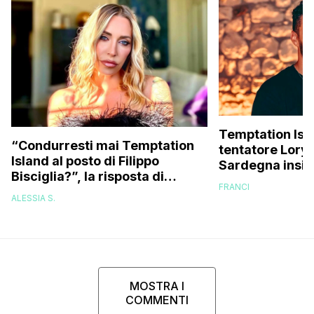
Temptation Islan
“Condurresti mai Temptation
tentatore Lory 
Island al posto di Filippo
Sardegna insie
Bisciglia?”, la risposta di
fidanzate (e no
FRANCI
Karina Cascella: “Andrei di
ALESSIA S.
corsa, l’unico problema è
che…”
MOSTRA I
COMMENTI