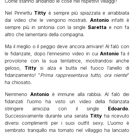
Come stanno andando le cose nei rispettivi villaggi?
Nel Pinnettu
Titty
è sempre più spiazzata e arrabbiata
dai video che le vengono mostrati.
Antonio
infatti è
sempre più in sintonia con la single
Saretta
e non fa
altro che lamentarsi della compagna.
Ma il meglio o il peggio deve ancora arrivare! Al falò con
le fidanzate, dopo l’ennesimo video in cui
Antonio
fa il
provolone con la sua tentatrice, mostrandosi anche
geloso,
Titty
si alza e butta nel fuoco l’anello di
fidanzamento! “
Prima rappresentava tutto, ora niente
”
ha chiosato.
Nemmeno
Antonio
è immune alla rabbia. Al falò dei
fidanzati l’uomo ha visto un video della fidanzata
stringere amicizia con il single
Edoardo
.
Successivamente durante una serata
Titty
ha ricevuto
diversi complimenti per i suoi outfit sexy. L’uomo è
sembrato tranquillo ma tornato nel villaggio ha lanciato