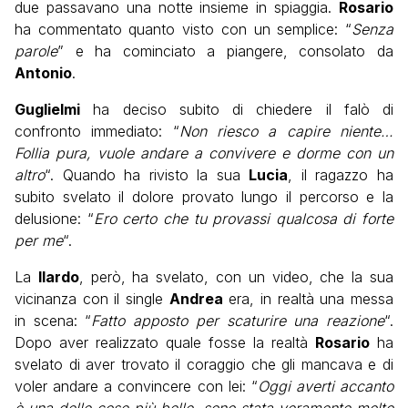
due passavano una notte insieme in spiaggia.
Rosario
ha commentato quanto visto con un semplice: “
Senza
parole
” e ha cominciato a piangere, consolato da
Antonio
.
Guglielmi
ha deciso subito di chiedere il falò di
confronto immediato: “
Non riesco a capire niente…
Follia pura, vuole andare a convivere e dorme con un
altro
“. Quando ha rivisto la sua
Lucia
, il ragazzo ha
subito svelato il dolore provato lungo il percorso e la
delusione: “
Ero certo che tu provassi qualcosa di forte
per me
“.
La
Ilardo
, però, ha svelato, con un video, che la sua
vicinanza con il single
Andrea
era, in realtà una messa
in scena: “
Fatto apposto per scaturire una reazione
“.
Dopo aver realizzato quale fosse la realtà
Rosario
ha
svelato di aver trovato il coraggio che gli mancava e di
voler andare a convincere con lei: “
Oggi averti accanto
è una delle cose più belle, sono stata veramente molto