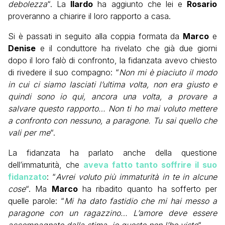
debolezza
“. La
Ilardo
ha aggiunto che lei e
Rosario
proveranno a chiarire il loro rapporto a casa.
Si è passati in seguito alla coppia formata da
Marco
e
Denise
e il conduttore ha rivelato che già due giorni
dopo il loro falò di confronto, la fidanzata avevo chiesto
di rivedere il suo compagno: “
Non mi è piaciuto il modo
in cui ci siamo lasciati l’ultima volta, non era giusto e
quindi sono io qui, ancora una volta, a provare a
salvare questo rapporto… Non ti ho mai voluto mettere
a confronto con nessuno, a paragone. Tu sai quello che
vali per me
“.
La fidanzata ha parlato anche della questione
dell’immaturità, che
aveva fatto tanto soffrire il suo
fidanzato
: “
Avrei voluto più immaturità in te in alcune
cose
“. Ma
Marco
ha ribadito quanto ha sofferto per
quelle parole: “
Mi ha dato fastidio che mi hai messo a
paragone con un ragazzino… L’amore deve essere
accompagnato dalla stima, io questo non l’ho visto
“.