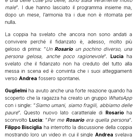
male
“. I due hanno lasciato il programma insieme ma,
dopo un mese, l’armonia tra i due non è ritornata per
nulla.
La coppia ha svelato che ancora non sono andati a
convivere perché il fidanzato è, adesso, molto più
geloso di prima: “
Un
Rosario
un pochino diverso, una
persona gelosa, anche poco ragionevole
“.
Lucia
ha
svelato che il fidanzato non ha creduto del tutto alla
messa in scena ed è convinta che i suoi atteggiamenti
verso
Andrea
fossero spontanei.
Guglielmi
ha avuto anche una forte reazione quando ha
scoperto che la ragazza ha creato un gruppo
WhatsApp
con i single: “
Siamo umani, siamo fragili, abbiamo delle
paure
“. Questo nuovo lato caratteriale di
Rosario
ha
sconvolto
Lucia
: “
Per me
Rosario
era quella persona
“.
Filippo Bisciglia
ha interrotto la discussione della coppia
mostrando loro un video in cui il single
Andrea
svelava