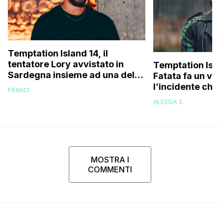
Temptation Island 14, il
tentatore Lory avvistato in
Temptation Isl
Sardegna insieme ad una delle
Fatata fa un vi
fidanzate (e no, non è Sabrina)
l’incidente che 
FRANCI
delle cicatrici 
ALESSIA S.
riuscivo nemm
guardarmi…”
MOSTRA I
COMMENTI