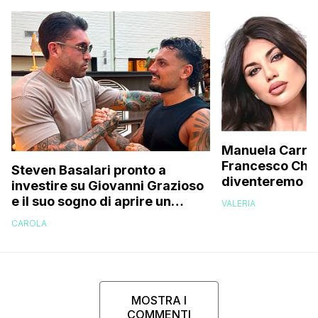
Manuela Carrier
Francesco Chio
Steven Basalari pronto a
diventeremo gen
investire su Giovanni Grazioso
avanzata, ecco
e il suo sogno di aprire un
VALERIA
vorremmo un fi
locale: l’appello dell’ex
CAROLA
protagonista di Temptation
Island 14
MOSTRA I
COMMENTI