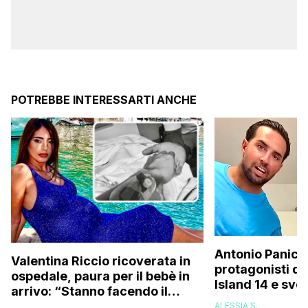
POTREBBE INTERESSARTI ANCHE
Antonio Panico
Valentina Riccio ricoverata in
protagonisti d
ospedale, paura per il bebè in
Island 14 e sve
arrivo: “Stanno facendo il
sono quelli che
possibile per evitare che
ALESSIA S.