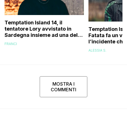
Temptation Island 14, il
tentatore Lory avvistato in
Temptation Isl
Sardegna insieme ad una delle
Fatata fa un vi
fidanzate (e no, non è Sabrina)
l’incidente che 
FRANCI
delle cicatrici 
ALESSIA S.
riuscivo nemm
guardarmi…”
MOSTRA I
COMMENTI