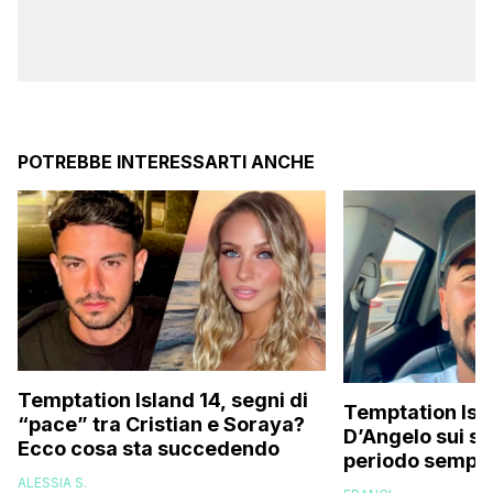
POTREBBE INTERESSARTI ANCHE
Temptation Island 14, segni di
Temptation Isla
“pace” tra Cristian e Soraya?
D’Angelo sui so
Ecco cosa sta succedendo
periodo sempli
fatica…”
ALESSIA S.