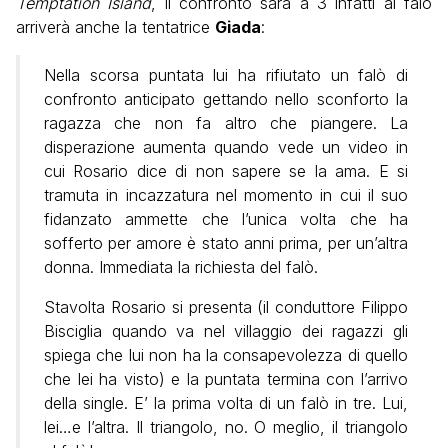
Temptation Island
, il confronto sarà a 3 infatti al falò
arriverà anche la tentatrice
Giada
:
Nella scorsa puntata lui ha rifiutato un falò di
confronto anticipato gettando nello sconforto la
ragazza che non fa altro che piangere. La
disperazione aumenta quando vede un video in
cui Rosario dice di non sapere se la ama. E si
tramuta in incazzatura nel momento in cui il suo
fidanzato ammette che l’unica volta che ha
sofferto per amore è stato anni prima, per un’altra
donna. Immediata la richiesta del falò.
Stavolta Rosario si presenta (il conduttore Filippo
Bisciglia quando va nel villaggio dei ragazzi gli
spiega che lui non ha la consapevolezza di quello
che lei ha visto) e la puntata termina con l’arrivo
della single. E’ la prima volta di un falò in tre. Lui,
lei…e l’altra. Il triangolo, no. O meglio, il triangolo