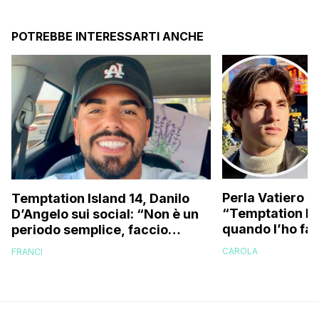
POTREBBE INTERESSARTI ANCHE
Perla Vatiero c
Temptation Island 14, Danilo
“Temptation Is
D’Angelo sui social: “Non è un
quando l’ho fat
periodo semplice, faccio
a guardarlo p
fatica…”
CAROLA
FRANCI