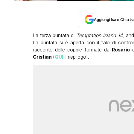
Aggiungi Isa e Chia tra
La terza puntata di
Temptation Island 14
, and
La puntata si è aperta con il falò di confr
racconto delle coppie formate da
Rosario
Cristian
(
QUI
il riepilogo).