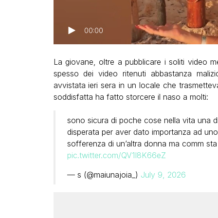
00:00
La giovane, oltre a pubblicare i soliti video 
spesso dei video ritenuti abbastanza malizio
avvistata ieri sera in un locale che trasmetteva
soddisfatta ha fatto storcere il naso a molti:
sono sicura di poche cose nella vita una d
disperata per aver dato importanza ad uno c
sofferenza di un’altra donna ma comm sta 
pic.twitter.com/QV1I8K66eZ
— s (@maiunajoia_)
July 9, 2026