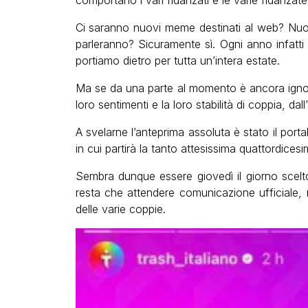
comportano i vari fidanzati e le varie fidanzate
Ci saranno nuovi meme destinati al web? Nuov
parleranno? Sicuramente sì. Ogni anno infatt
portiamo dietro per tutta un’intera estate.
Ma se da una parte al momento è ancora ignot
loro sentimenti e la loro stabilità di coppia, dall’
A svelarne l’anteprima assoluta è stato il porta
in cui partirà la tanto attesissima quattordicesi
Sembra dunque essere giovedì il giorno scel
resta che attendere comunicazione ufficiale,
delle varie coppie.