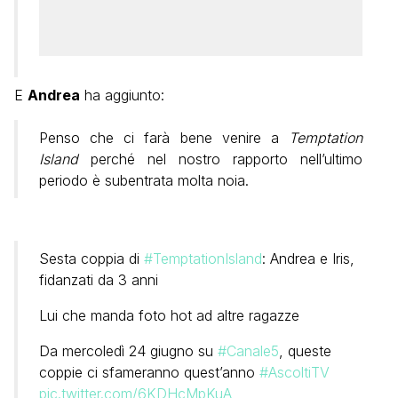
E
Andrea
ha aggiunto:
Penso che ci farà bene venire a
Temptation
Island
perché nel nostro rapporto nell’ultimo
periodo è subentrata molta noia.
Sesta coppia di
#TemptationIsland
: Andrea e Iris,
fidanzati da 3 anni
Lui che manda foto hot ad altre ragazze
Da mercoledì 24 giugno su
#Canale5
, queste
coppie ci sfameranno quest’anno
#AscoltiTV
pic.twitter.com/6KDHcMpKuA