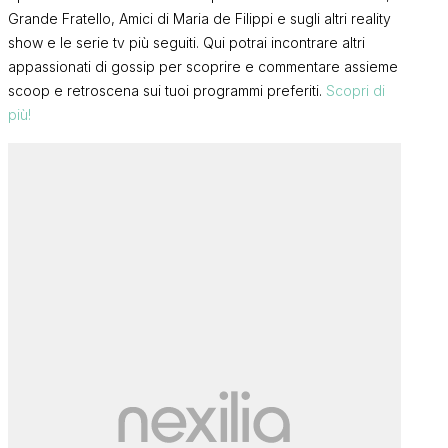
Grande Fratello, Amici di Maria de Filippi e sugli altri reality
show e le serie tv più seguiti. Qui potrai incontrare altri
appassionati di gossip per scoprire e commentare assieme
scoop e retroscena sui tuoi programmi preferiti.
Scopri di
più!
Perla Vatiero confessa:
“Temptation Island? Da
n
Temptation I
quando l’ho fatto non riesco più
TikToker Si
a guardarlo perché…”
ricevuto una
CAROLA
D’Angelo”, i
CAROLA