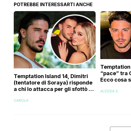
POTREBBE INTERESSARTI ANCHE
Temptation 
“pace” tra 
Temptation Island 14, Dimitri
Ecco cosa 
(tentatore di Soraya) risponde
a chi lo attacca per gli sfottò a
ALESSIA S.
Cristian sull’argomento
CAROLA
‘Spiderman’