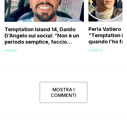
Perla Vatiero c
Temptation Island 14, Danilo
“Temptation Is
D’Angelo sui social: “Non è un
quando l’ho fat
periodo semplice, faccio
a guardarlo p
fatica…”
CAROLA
FRANCI
MOSTRA I
COMMENTI