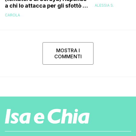
a chi lo attacca per gli sfottò a
ALESSIA S.
Cristian sull’argomento
CAROLA
‘Spiderman’
MOSTRA I
COMMENTI