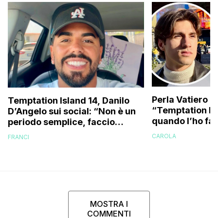
Perla Vatiero c
Temptation Island 14, Danilo
“Temptation Is
D’Angelo sui social: “Non è un
quando l’ho fat
periodo semplice, faccio
a guardarlo p
fatica…”
CAROLA
FRANCI
MOSTRA I
COMMENTI