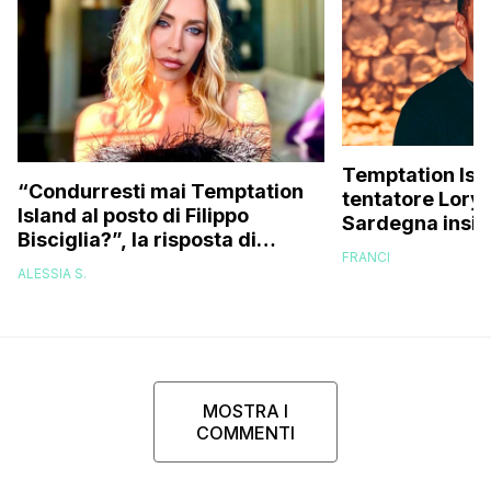
Temptation Islan
“Condurresti mai Temptation
tentatore Lory 
Island al posto di Filippo
Sardegna insie
Bisciglia?”, la risposta di
fidanzate (e no
FRANCI
Karina Cascella: “Andrei di
ALESSIA S.
corsa, l’unico problema è
che…”
MOSTRA I
COMMENTI