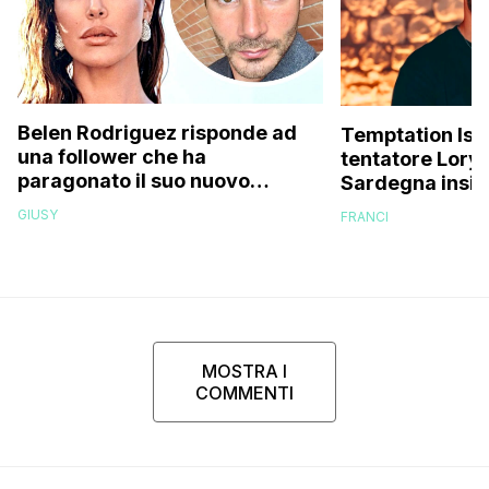
Belen Rodriguez risponde ad
Temptation Islan
una follower che ha
tentatore Lory 
paragonato il suo nuovo
Sardegna insie
compagno all’ex marito
fidanzate (e no
GIUSY
FRANCI
Stefano De Martino
MOSTRA I
COMMENTI