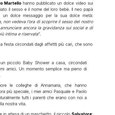
io Martello
hanno pubblicato un dolce video sui
ato il sesso e il nome del loro bebè. Il neo papà
on un dolce messaggio per la sua dolce metà:
, non vedeva l’ora di scoprire il sesso del nostro
nnunciare ancora la gravidanza sui social e di
ù intima e riservata
“.
 festa circondati dagli affettti più cari, che sono
 un piccolo Baby Shower a casa, circondati
issimi amici. Un momento semplice ma pieno di
.
cuore le colleghe di Annamaria, che hanno
ra più speciale, i miei amici Pasquale e Paolo
aturalmente tutti i parenti che erano con noi a
la nostra vita.
 in attesa di un maschietto, il piccolo
Salvatore
: