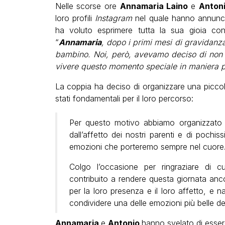
Nelle scorse ore
Annamaria Laino
e
Anton
loro profili
Instagram
nel quale hanno annunci
ha voluto esprimere tutta la sua gioia c
“
Annamaria
, dopo i primi mesi di gravidanza
bambino. Noi, però, avevamo deciso di non a
vivere questo momento speciale in maniera pi
La coppia ha deciso di organizzare una piccola
stati fondamentali per il loro percorso:
Per questo motivo abbiamo organizzato
dall’affetto dei nostri parenti e di poch
emozioni che porteremo sempre nel cuore
Colgo l’occasione per ringraziare di 
contribuito a rendere questa giornata anco
per la loro presenza e il loro affetto, e n
condividere una delle emozioni più belle del
Annamaria
e
Antonio
hanno svelato di essere