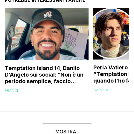
Perla Vatiero c
Temptation Island 14, Danilo
“Temptation Is
D’Angelo sui social: “Non è un
quando l’ho fat
periodo semplice, faccio
a guardarlo p
fatica…”
CAROLA
FRANCI
MOSTRA I