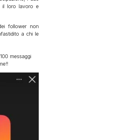
il loro lavoro e
dei follower non
astidito a chi le
 100 messaggi
me!!