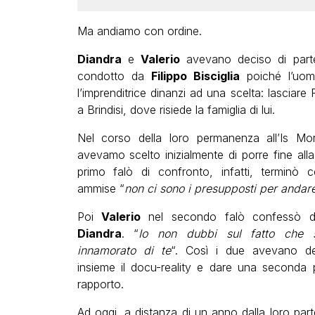
Ma andiamo con ordine.
Diandra
e
Valerio
avevano deciso di parte
condotto da
Filippo Bisciglia
poiché l’uo
l’imprenditrice dinanzi ad una scelta: lasciare 
a Brindisi, dove risiede la famiglia di lui.
Nel corso della loro permanenza all’Is Mo
avevamo scelto inizialmente di porre fine alla 
primo falò di confronto, infatti, terminò
ammise “
non ci sono i presupposti per andare
Poi
Valerio
nel secondo falò confessò 
Diandra
. “
Io non dubbi sul fatto che s
innamorato di te
“. Così i due avevano de
insieme il docu-reality e dare una seconda po
rapporto.
Ad oggi, a distanza di un anno dalla loro part