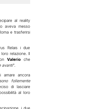
cipare al reality
mo aveva messo
Roma e trasferirsi
rus Relais i due
loro relazione. Il
 con
Valerio
che
 avanti
“.
di amare ancora
ono follemente
ciso di lasciare
ssibilità al loro
ecipazione, i due