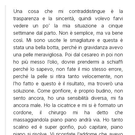
Una cosa che mi contraddistingue è la
trasparenza e la sincerità, quindi volevo farvi
vedere un po’ la mia situazione a cinque
settimane dal parto. Non è semplice, ma va bene
così. Mi sono uscite le smagliature e questa è
stata una bella botta, perché in gravidanza avevo
una pelle meravigliosa. Poi dal cesareo in poi non
ho più messo l’olio, dovrei prendermi a schiaffi
perché lo sapevo, non fate il mio stesso errore,
perché la pelle si ritira tanto velocemente, non
l’ho fatto e questo è il risultato, ma troverò una
soluzione. Come gonfiore, è proprio budino, non
sento ancora, ho una sensibilità diversa, mi fa
ancora male. Ho la cicatrice e mi si è formato un
cordone, il chirurgo mi ha detto che
massaggiandola piano piano andrà via. Ho tanto
scalino ed è super gonfio, può capitare, piano
piano si risolve. Vi ricordate l’addome che avevo