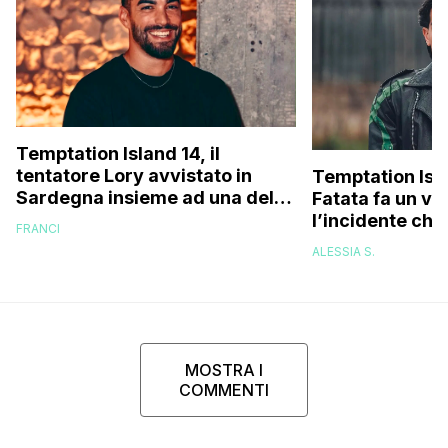
Temptation Island 14, il
tentatore Lory avvistato in
Temptation Isl
Sardegna insieme ad una delle
Fatata fa un vi
fidanzate (e no, non è Sabrina)
l’incidente che 
FRANCI
delle cicatrici 
ALESSIA S.
riuscivo nemm
guardarmi…”
MOSTRA I
COMMENTI