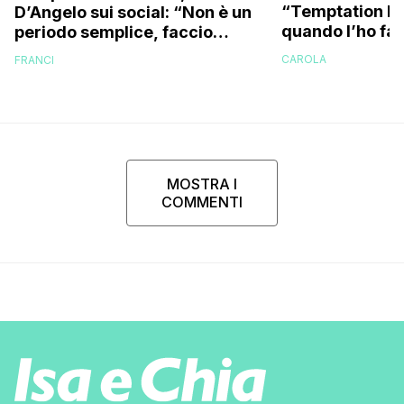
“Temptation Is
D’Angelo sui social: “Non è un
quando l’ho fat
periodo semplice, faccio
a guardarlo p
fatica…”
CAROLA
FRANCI
MOSTRA I
COMMENTI