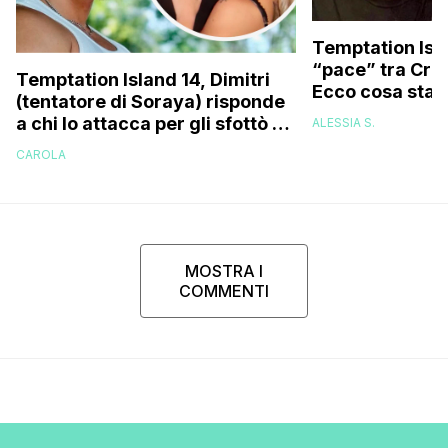
Temptation Isla
“pace” tra Cris
Temptation Island 14, Dimitri
Ecco cosa sta
(tentatore di Soraya) risponde
a chi lo attacca per gli sfottò a
ALESSIA S.
Cristian sull’argomento
CAROLA
‘Spiderman’
MOSTRA I
COMMENTI