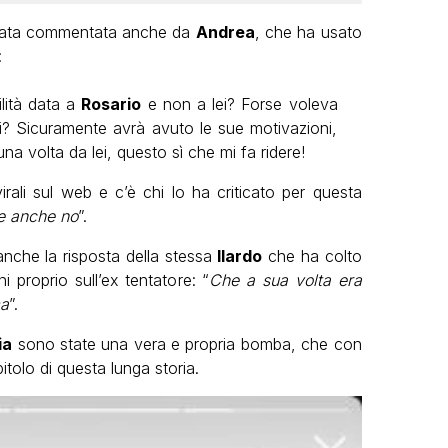
ata commentata anche da
Andrea
, che ha usato
:
ilità data a
Rosario
e non a lei? Forse voleva
ei? Sicuramente avrà avuto le sue motivazioni,
na volta da lei, questo sì che mi fa ridere!
rali sul web e c’è chi lo ha criticato per questa
e anche no
”.
anche la risposta della stessa
Ilardo
che ha colto
ni proprio sull’ex tentatore: “
Che a sua volta era
ma
”.
ia
sono state una vera e propria bomba, che con
itolo di questa lunga storia.