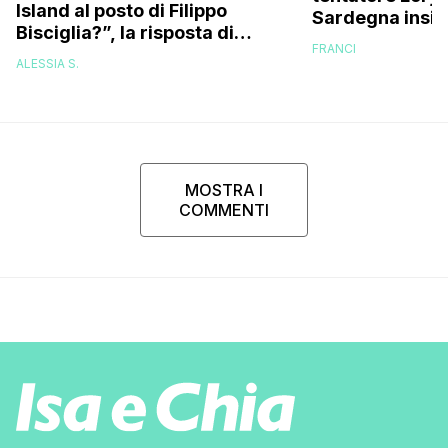
Island al posto di Filippo
Sardegna insie
Bisciglia?”, la risposta di
fidanzate (e no
FRANCI
Karina Cascella: “Andrei di
ALESSIA S.
corsa, l’unico problema è
che…”
MOSTRA I
COMMENTI