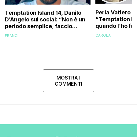
Perla Vatiero c
Temptation Island 14, Danilo
“Temptation Is
D’Angelo sui social: “Non è un
quando l’ho fat
periodo semplice, faccio
a guardarlo p
fatica…”
CAROLA
FRANCI
MOSTRA I
COMMENTI