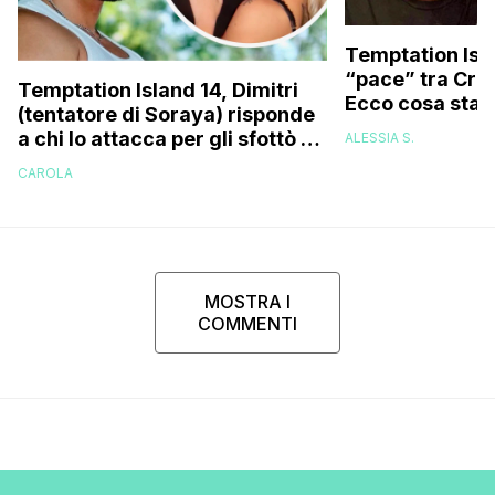
Temptation Isla
“pace” tra Cris
Temptation Island 14, Dimitri
Ecco cosa sta
(tentatore di Soraya) risponde
a chi lo attacca per gli sfottò a
ALESSIA S.
Cristian sull’argomento
CAROLA
‘Spiderman’
MOSTRA I
COMMENTI