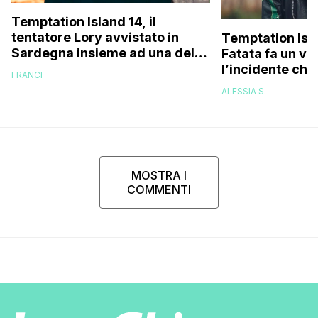
Temptation Island 14, il
tentatore Lory avvistato in
Temptation Isl
Sardegna insieme ad una delle
Fatata fa un vi
fidanzate (e no, non è Sabrina)
l’incidente che 
FRANCI
delle cicatrici 
ALESSIA S.
riuscivo nemm
guardarmi…”
MOSTRA I
COMMENTI