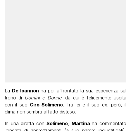
La
De Ioannon
ha poi affrontato la sua esperienza sul
trono di
Uomini e Donne
, da cui è felicemente uscita
con il suo
Ciro Solimeno
. Tra lei e il suo ex, però, il
clima non sembra affatto disteso.
In una diretta con
S
olimeno
,
Martina
ha commentato
l’ondata di apprezzamenti (a suo parere ingiustificati),