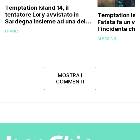
Temptation Island 14, il
tentatore Lory avvistato in
Temptation Isl
Sardegna insieme ad una delle
Fatata fa un vi
fidanzate (e no, non è Sabrina)
l’incidente che 
FRANCI
delle cicatrici 
ALESSIA S.
riuscivo nemm
guardarmi…”
MOSTRA I
COMMENTI