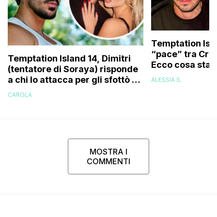
Temptation Isla
“pace” tra Cris
Temptation Island 14, Dimitri
Ecco cosa sta
(tentatore di Soraya) risponde
a chi lo attacca per gli sfottò a
ALESSIA S.
Cristian sull’argomento
CAROLA
‘Spiderman’
MOSTRA I
COMMENTI