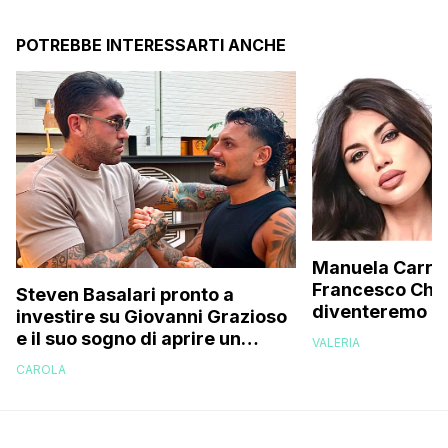
POTREBBE INTERESSARTI ANCHE
Manuela Carrier
Francesco Chio
Steven Basalari pronto a
diventeremo gen
investire su Giovanni Grazioso
avanzata, ecco
e il suo sogno di aprire un
VALERIA
vorremmo un fi
locale: l’appello dell’ex
CAROLA
protagonista di Temptation
Island 14