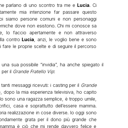
i che parlano di uno scontro tra me e
Lucia
. Ci
tamente mia intenzione far passare questo
Noi siamo persone comuni e non personaggi
lemiche dove non esistono. Chi mi conosce sa
, lo faccio apertamente e non attraverso
ulla contro
Lucia
, anzi, le voglio bene e sono
di fare le proprie scelte e di seguire il percorso
 una sua possibile “invidia”, ha anche spiegato il
 per il
Grande Fratello Vip
:
anti messaggi ricevuti: i casting per il
Grande
, dopo la mia esperienza televisiva, ho capito
Io sono una ragazza semplice, è troppo umile,
crifici, casa e soprattutto dell’essere mamma.
pria realizzazione in cose diverse. Io oggi sono
ofondamente grata per il dono più grande che
re mamma è ciò che mi rende davvero felice e