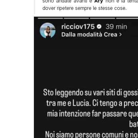
sono andate avanti e
Ary
non è la tenta
dover ripetere sempre le stesse cose.