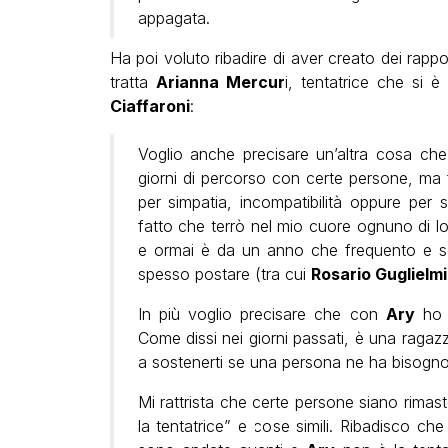
appagata.
Ha poi voluto ribadire di aver creato dei rappor
tratta
Arianna Mercur
i, tentatrice che si 
Ciaffaroni
:
Voglio anche precisare un’altra cosa ch
giorni di percorso con certe persone, ma 
per simpatia, incompatibilità oppure per s
fatto che terrò nel mio cuore ognuno di lo
e ormai è da un anno che frequento e s
spesso postare (tra cui
Rosario Guglielmi
In più voglio precisare che con
Ary
ho i
Come dissi nei giorni passati, è una ragazz
a sostenerti se una persona ne ha bisogno
Mi rattrista che certe persone siano rima
la tentatrice” e cose simili. Ribadisco ch